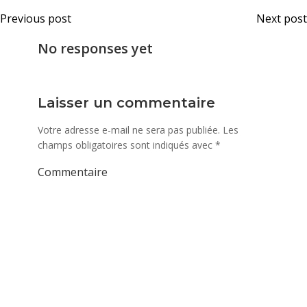
Navigation
Nav
Previous post
Next post
de
de
No responses yet
l’article
l’art
Laisser un commentaire
Votre adresse e-mail ne sera pas publiée.
Les
champs obligatoires sont indiqués avec
*
Commentaire