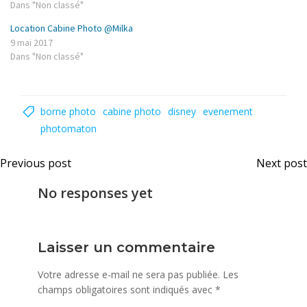
Dans "Non classé"
Location Cabine Photo @Milka
9 mai 2017
Dans "Non classé"
borne photo
cabine photo
disney
evenement
photomaton
Navigation
Nav
Previous post
Next post
de
de
No responses yet
l’article
l’art
Laisser un commentaire
Votre adresse e-mail ne sera pas publiée.
Les
champs obligatoires sont indiqués avec
*